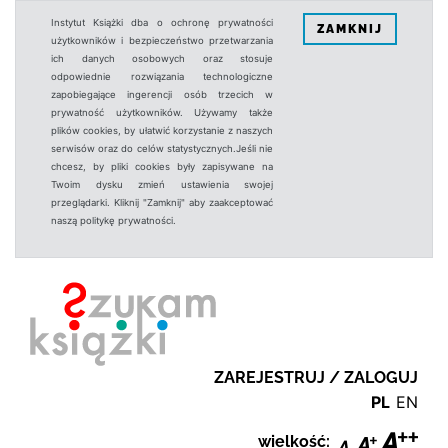
Instytut Książki dba o ochronę prywatności
ZAMKNIJ
użytkowników i bezpieczeństwo przetwarzania
ich danych osobowych oraz stosuje
odpowiednie rozwiązania technologiczne
zapobiegające ingerencji osób trzecich w
prywatność użytkowników. Używamy także
plików cookies, by ułatwić korzystanie z naszych
serwisów oraz do celów statystycznych.Jeśli nie
chcesz, by pliki cookies były zapisywane na
Twoim dysku zmień ustawienia swojej
przeglądarki. Kliknij "Zamknij" aby zaakceptować
naszą politykę prywatności.
ZAREJESTRUJ / ZALOGUJ
PL
EN
wielkość: