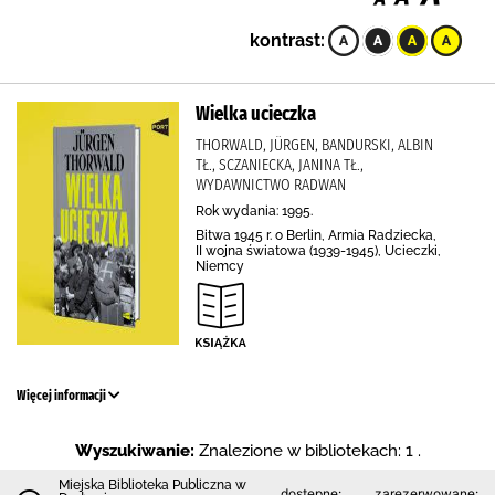
kontrast:
Wielka ucieczka
THORWALD, JÜRGEN, BANDURSKI, ALBIN
TŁ., SCZANIECKA, JANINA TŁ.,
WYDAWNICTWO RADWAN
Rok wydania: 1995.
Bitwa 1945 r. o Berlin, Armia Radziecka,
II wojna światowa (1939-1945), Ucieczki,
Niemcy
Więcej informacji
Wyszukiwanie:
Znalezione w bibliotekach: 1 .
Miejska Biblioteka Publiczna w
dostępne:
zarezerwowane: