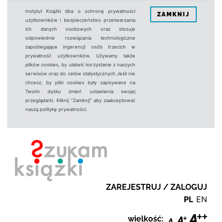
Instytut Książki dba o ochronę prywatności
ZAMKNIJ
użytkowników i bezpieczeństwo przetwarzania
ich danych osobowych oraz stosuje
odpowiednie rozwiązania technologiczne
zapobiegające ingerencji osób trzecich w
prywatność użytkowników. Używamy także
plików cookies, by ułatwić korzystanie z naszych
serwisów oraz do celów statystycznych.Jeśli nie
chcesz, by pliki cookies były zapisywane na
Twoim dysku zmień ustawienia swojej
przeglądarki. Kliknij "Zamknij" aby zaakceptować
naszą politykę prywatności.
ZAREJESTRUJ / ZALOGUJ
PL
EN
wielkość: