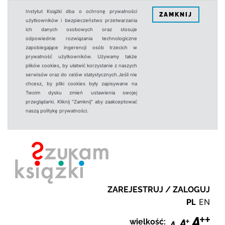
Instytut Książki dba o ochronę prywatności
ZAMKNIJ
użytkowników i bezpieczeństwo przetwarzania
ich danych osobowych oraz stosuje
odpowiednie rozwiązania technologiczne
zapobiegające ingerencji osób trzecich w
prywatność użytkowników. Używamy także
plików cookies, by ułatwić korzystanie z naszych
serwisów oraz do celów statystycznych.Jeśli nie
chcesz, by pliki cookies były zapisywane na
Twoim dysku zmień ustawienia swojej
przeglądarki. Kliknij "Zamknij" aby zaakceptować
naszą politykę prywatności.
ZAREJESTRUJ / ZALOGUJ
PL
EN
wielkość: