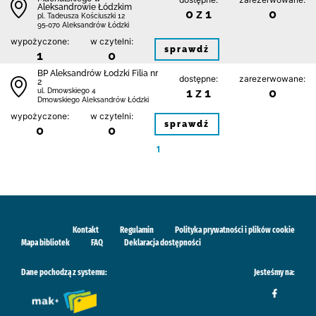
Aleksandrowie Łódzkim
0 z 1
0
pl. Tadeusza Kościuszki 12
95-070 Aleksandrów Łódzki
wypożyczone:
w czytelni:
sprawdź
1
0
BP Aleksandrów Łodzki Filia nr
dostępne:
zarezerwowane:
2
1 z 1
0
ul. Dmowskiego 4
Dmowskiego Aleksandrów Łódzki
wypożyczone:
w czytelni:
sprawdź
0
0
1
Kontakt
Regulamin
Polityka prywatności i plików cookie
Mapa bibliotek
FAQ
Deklaracja dostępności
Dane pochodzą z systemu:
Jesteśmy na: