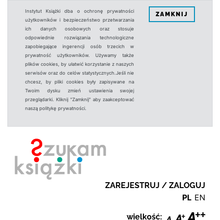
Instytut Książki dba o ochronę prywatności
ZAMKNIJ
użytkowników i bezpieczeństwo przetwarzania
ich danych osobowych oraz stosuje
odpowiednie rozwiązania technologiczne
zapobiegające ingerencji osób trzecich w
prywatność użytkowników. Używamy także
plików cookies, by ułatwić korzystanie z naszych
serwisów oraz do celów statystycznych.Jeśli nie
chcesz, by pliki cookies były zapisywane na
Twoim dysku zmień ustawienia swojej
przeglądarki. Kliknij "Zamknij" aby zaakceptować
naszą politykę prywatności.
ZAREJESTRUJ / ZALOGUJ
PL
EN
wielkość: