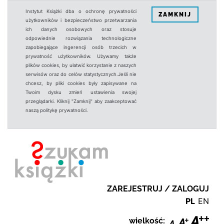
Instytut Książki dba o ochronę prywatności
ZAMKNIJ
użytkowników i bezpieczeństwo przetwarzania
ich danych osobowych oraz stosuje
odpowiednie rozwiązania technologiczne
zapobiegające ingerencji osób trzecich w
prywatność użytkowników. Używamy także
plików cookies, by ułatwić korzystanie z naszych
serwisów oraz do celów statystycznych.Jeśli nie
chcesz, by pliki cookies były zapisywane na
Twoim dysku zmień ustawienia swojej
przeglądarki. Kliknij "Zamknij" aby zaakceptować
naszą politykę prywatności.
ZAREJESTRUJ / ZALOGUJ
PL
EN
wielkość: