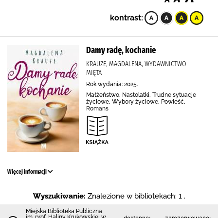
kontrast:
Damy radę, kochanie
KRAUZE, MAGDALENA, WYDAWNICTWO
MIĘTA
Rok wydania: 2025.
Małżeństwo, Nastolatki, Trudne sytuacje
życiowe, Wybory życiowe, Powieść,
Romans
Więcej informacji
Wyszukiwanie:
Znalezione w bibliotekach: 1 .
Miejska Biblioteka Publiczna
im. prof. Haliny Krukowskiej w
dostępne:
zarezerwowane: