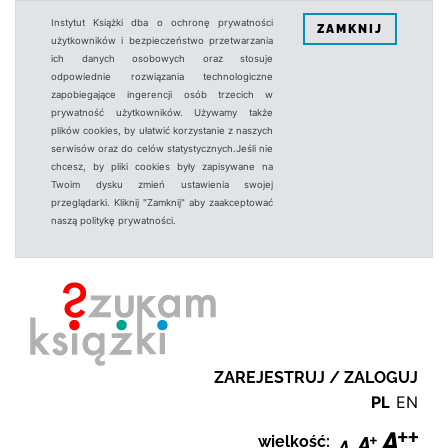
Instytut Książki dba o ochronę prywatności
ZAMKNIJ
użytkowników i bezpieczeństwo przetwarzania
ich danych osobowych oraz stosuje
odpowiednie rozwiązania technologiczne
zapobiegające ingerencji osób trzecich w
prywatność użytkowników. Używamy także
plików cookies, by ułatwić korzystanie z naszych
serwisów oraz do celów statystycznych.Jeśli nie
chcesz, by pliki cookies były zapisywane na
Twoim dysku zmień ustawienia swojej
przeglądarki. Kliknij "Zamknij" aby zaakceptować
naszą politykę prywatności.
ZAREJESTRUJ / ZALOGUJ
PL
EN
wielkość: