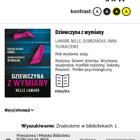
kontrast:
Dziewczyna z wymiany
LAMARR, NELLE, DOBRZAŃSKA, ANNA
TŁUMACZENIE
Rok wydania: 2025.
Rodzina, Śmierć dziecka, Wymiana
studentów, Konflikt rodzinny, Sekrety,
Powieść, Thriller psychologiczny
Więcej informacji
Wyszukiwanie:
Znalezione w bibliotekach: 1 .
Powiatowa i Miejska Biblioteka
Publiczna im. Marii
dostępne:
zarezerwowane: