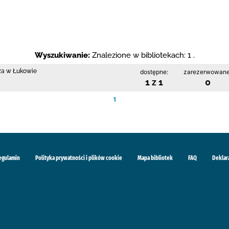
Wyszukiwanie:
Znalezione w bibliotekach: 1 .
cza w Łukowie
dostępne:
zarezerwowane
1 z 1
0
1
egulamin
Polityka prywatności i plików cookie
Mapa bibliotek
FAQ
Deklar