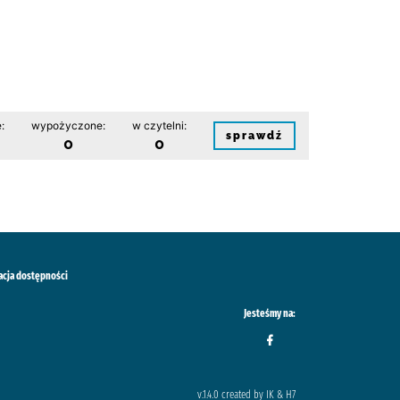
:
wypożyczone:
w czytelni:
sprawdź
0
0
acja dostępności
Jesteśmy na:
v.1.4.0 created by IK & H7