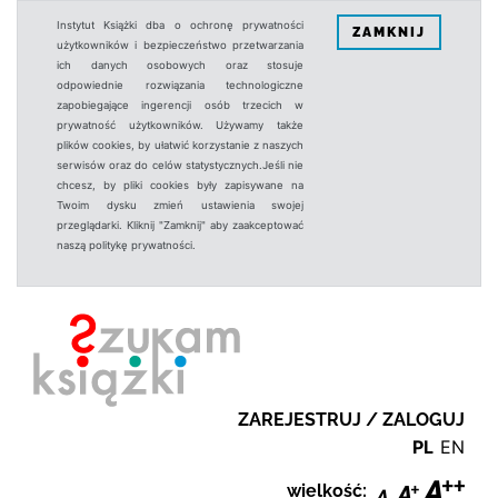
Instytut Książki dba o ochronę prywatności
ZAMKNIJ
użytkowników i bezpieczeństwo przetwarzania
ich danych osobowych oraz stosuje
odpowiednie rozwiązania technologiczne
zapobiegające ingerencji osób trzecich w
prywatność użytkowników. Używamy także
plików cookies, by ułatwić korzystanie z naszych
serwisów oraz do celów statystycznych.Jeśli nie
chcesz, by pliki cookies były zapisywane na
Twoim dysku zmień ustawienia swojej
przeglądarki. Kliknij "Zamknij" aby zaakceptować
naszą politykę prywatności.
ZAREJESTRUJ / ZALOGUJ
PL
EN
wielkość: