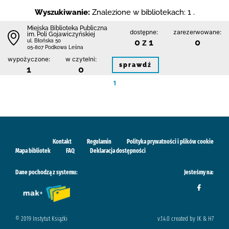
Wyszukiwanie:
Znalezione w bibliotekach: 1 .
Miejska Biblioteka Publiczna
dostępne:
zarezerwowane:
im. Poli Gojawiczyńskiej
0 z 1
0
ul. Błońska 50
05-807 Podkowa Leśna
wypożyczone:
w czytelni:
sprawdź
1
0
1
Kontakt
Regulamin
Polityka prywatności i plików cookie
Mapa bibliotek
FAQ
Deklaracja dostępności
Dane pochodzą z systemu:
Jesteśmy na:
© 2019 Instytut Książki
v.1.4.0 created by IK & H7