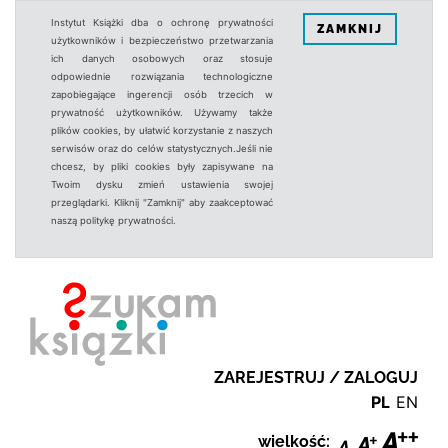
Instytut Książki dba o ochronę prywatności
ZAMKNIJ
użytkowników i bezpieczeństwo przetwarzania
ich danych osobowych oraz stosuje
odpowiednie rozwiązania technologiczne
zapobiegające ingerencji osób trzecich w
prywatność użytkowników. Używamy także
plików cookies, by ułatwić korzystanie z naszych
serwisów oraz do celów statystycznych.Jeśli nie
chcesz, by pliki cookies były zapisywane na
Twoim dysku zmień ustawienia swojej
przeglądarki. Kliknij "Zamknij" aby zaakceptować
naszą politykę prywatności.
ZAREJESTRUJ / ZALOGUJ
PL
EN
wielkość: