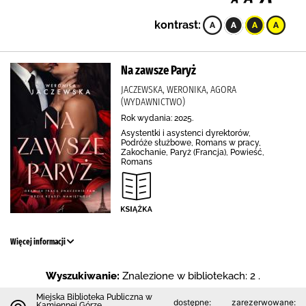
kontrast:
Na zawsze Paryż
JACZEWSKA, WERONIKA, AGORA
(WYDAWNICTWO)
Rok wydania: 2025.
Asystentki i asystenci dyrektorów,
Podróże służbowe, Romans w pracy,
Zakochanie, Paryż (Francja), Powieść,
Romans
Więcej informacji
Wyszukiwanie:
Znalezione w bibliotekach: 2 .
Miejska Biblioteka Publiczna w
dostępne:
zarezerwowane:
Kamiennej Górze