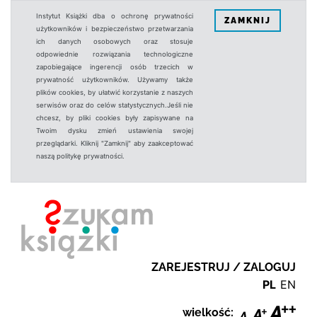
Instytut Książki dba o ochronę prywatności
ZAMKNIJ
użytkowników i bezpieczeństwo przetwarzania
ich danych osobowych oraz stosuje
odpowiednie rozwiązania technologiczne
zapobiegające ingerencji osób trzecich w
prywatność użytkowników. Używamy także
plików cookies, by ułatwić korzystanie z naszych
serwisów oraz do celów statystycznych.Jeśli nie
chcesz, by pliki cookies były zapisywane na
Twoim dysku zmień ustawienia swojej
przeglądarki. Kliknij "Zamknij" aby zaakceptować
naszą politykę prywatności.
ZAREJESTRUJ / ZALOGUJ
PL
EN
wielkość: