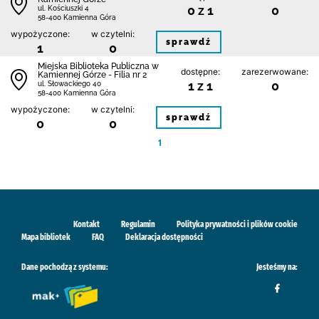
0 z 1
0
ul. Kościuszki 4
58-400 Kamienna Góra
wypożyczone:
w czytelni:
sprawdź
1
0
Miejska Biblioteka Publiczna w
dostępne:
zarezerwowane:
Kamiennej Górze - Filia nr 2
1 z 1
0
ul. Słowackiego 40
58-400 Kamienna Góra
wypożyczone:
w czytelni:
sprawdź
0
0
1
Kontakt
Regulamin
Polityka prywatności i plików cookie
Mapa bibliotek
FAQ
Deklaracja dostępności
Dane pochodzą z systemu:
Jesteśmy na: