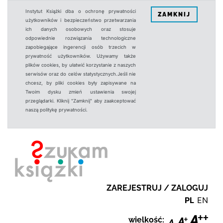
Instytut Książki dba o ochronę prywatności
ZAMKNIJ
użytkowników i bezpieczeństwo przetwarzania
ich danych osobowych oraz stosuje
odpowiednie rozwiązania technologiczne
zapobiegające ingerencji osób trzecich w
prywatność użytkowników. Używamy także
plików cookies, by ułatwić korzystanie z naszych
serwisów oraz do celów statystycznych.Jeśli nie
chcesz, by pliki cookies były zapisywane na
Twoim dysku zmień ustawienia swojej
przeglądarki. Kliknij "Zamknij" aby zaakceptować
naszą politykę prywatności.
ZAREJESTRUJ / ZALOGUJ
PL
EN
wielkość: