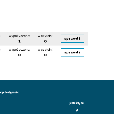
:
wypożyczone:
w czytelni:
sprawdź
1
0
:
wypożyczone:
w czytelni:
sprawdź
0
0
acja dostępności
Jesteśmy na: