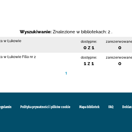
Wyszukiwanie:
Znalezione w bibliotekach: 2 .
cza w Łukowie
dostępne:
zarezerwowane
0 z 1
0
a w Łukowie Filia nr 2
dostępne:
zarezerwowane
1 z 1
0
1
egulamin
Polityka prywatności i plików cookie
Mapa bibliotek
FAQ
Deklar