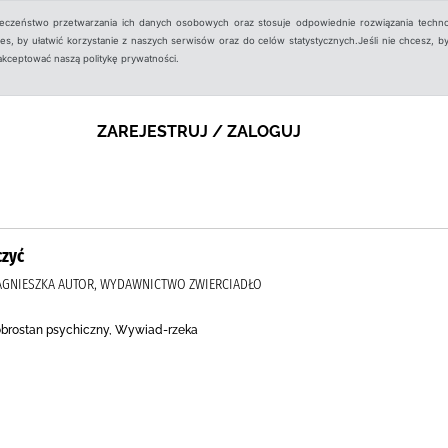
ieczeństwo przetwarzania ich danych osobowych oraz stosuje odpowiednie rozwiązania techno
, by ułatwić korzystanie z naszych serwisów oraz do celów statystycznych.Jeśli nie chcesz, by
aakceptować naszą politykę prywatności.
ZAREJESTRUJ / ZALOGUJ
czyć
AGNIESZKA AUTOR, WYDAWNICTWO ZWIERCIADŁO
obrostan psychiczny, Wywiad-rzeka