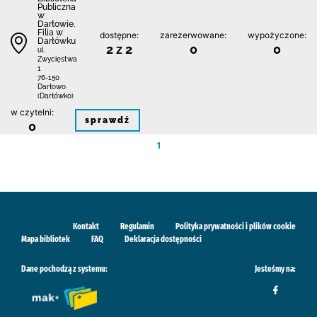
Publiczna
w
Darłowie.
Filia w
dostępne:
zarezerwowane:
wypożyczone:
Darłówku
2 z 2
0
0
ul.
Zwycięstwa
1
76-150
Darłowo
(Darłówko)
w czytelni:
sprawdź
0
1
Kontakt
Regulamin
Polityka prywatności i plików cookie
Mapa bibliotek
FAQ
Deklaracja dostępności
Dane pochodzą z systemu:
Jesteśmy na: