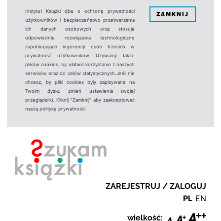
Instytut Książki dba o ochronę prywatności
ZAMKNIJ
użytkowników i bezpieczeństwo przetwarzania
ich danych osobowych oraz stosuje
odpowiednie rozwiązania technologiczne
zapobiegające ingerencji osób trzecich w
prywatność użytkowników. Używamy także
plików cookies, by ułatwić korzystanie z naszych
serwisów oraz do celów statystycznych.Jeśli nie
chcesz, by pliki cookies były zapisywane na
Twoim dysku zmień ustawienia swojej
przeglądarki. Kliknij "Zamknij" aby zaakceptować
naszą politykę prywatności.
ZAREJESTRUJ / ZALOGUJ
PL
EN
wielkość: