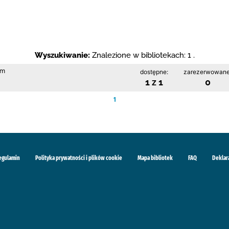
Wyszukiwanie:
Znalezione w bibliotekach: 1 .
im
dostępne:
zarezerwowane
1 z 1
0
1
egulamin
Polityka prywatności i plików cookie
Mapa bibliotek
FAQ
Deklar