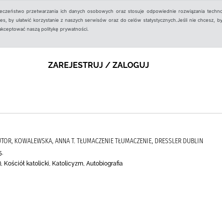
ieczeństwo przetwarzania ich danych osobowych oraz stosuje odpowiednie rozwiązania techno
, by ułatwić korzystanie z naszych serwisów oraz do celów statystycznych.Jeśli nie chcesz, by
aakceptować naszą politykę prywatności.
ZAREJESTRUJ / ZALOGUJ
UTOR, KOWALEWSKA, ANNA T. TŁUMACZENIE TŁUMACZENIE, DRESSLER DUBLIN
5.
, Kościół katolicki, Katolicyzm, Autobiografia