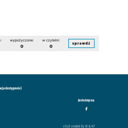
:
wypożyczone:
w czytelni:
sprawdź
0
0
acja dostępności
Jesteśmy na:
v.1.4.0 created by IK & H7