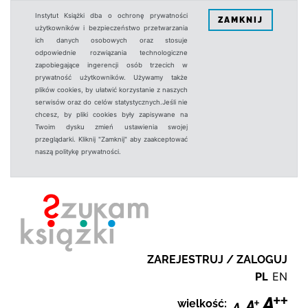
Instytut Książki dba o ochronę prywatności
ZAMKNIJ
użytkowników i bezpieczeństwo przetwarzania
ich danych osobowych oraz stosuje
odpowiednie rozwiązania technologiczne
zapobiegające ingerencji osób trzecich w
prywatność użytkowników. Używamy także
plików cookies, by ułatwić korzystanie z naszych
serwisów oraz do celów statystycznych.Jeśli nie
chcesz, by pliki cookies były zapisywane na
Twoim dysku zmień ustawienia swojej
przeglądarki. Kliknij "Zamknij" aby zaakceptować
naszą politykę prywatności.
ZAREJESTRUJ / ZALOGUJ
PL
EN
wielkość: