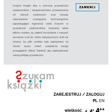
Instytut Książki dba o ochronę prywatności
ZAMKNIJ
użytkowników i bezpieczeństwo przetwarzania
ich danych osobowych oraz stosuje
odpowiednie rozwiązania technologiczne
zapobiegające ingerencji osób trzecich w
prywatność użytkowników. Używamy także
plików cookies, by ułatwić korzystanie z naszych
serwisów oraz do celów statystycznych.Jeśli nie
chcesz, by pliki cookies były zapisywane na
Twoim dysku zmień ustawienia swojej
przeglądarki. Kliknij "Zamknij" aby zaakceptować
naszą politykę prywatności.
ZAREJESTRUJ / ZALOGUJ
PL
EN
wielkość: