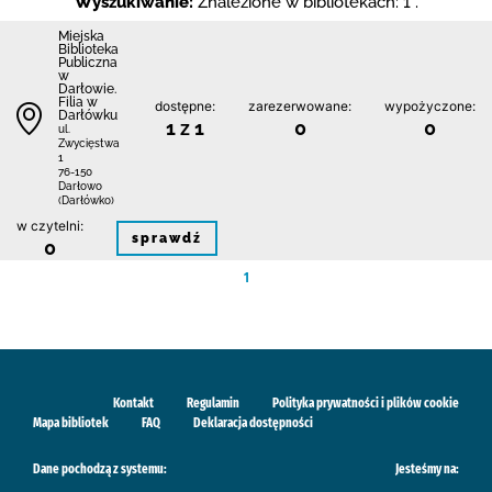
Wyszukiwanie:
Znalezione w bibliotekach: 1 .
Miejska
Biblioteka
Publiczna
w
Darłowie.
Filia w
dostępne:
zarezerwowane:
wypożyczone:
Darłówku
1 z 1
0
0
ul.
Zwycięstwa
1
76-150
Darłowo
(Darłówko)
w czytelni:
sprawdź
0
1
Kontakt
Regulamin
Polityka prywatności i plików cookie
Mapa bibliotek
FAQ
Deklaracja dostępności
Dane pochodzą z systemu:
Jesteśmy na: