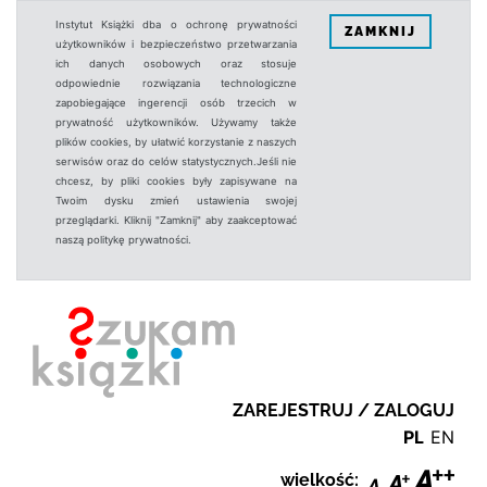
Instytut Książki dba o ochronę prywatności
ZAMKNIJ
użytkowników i bezpieczeństwo przetwarzania
ich danych osobowych oraz stosuje
odpowiednie rozwiązania technologiczne
zapobiegające ingerencji osób trzecich w
prywatność użytkowników. Używamy także
plików cookies, by ułatwić korzystanie z naszych
serwisów oraz do celów statystycznych.Jeśli nie
chcesz, by pliki cookies były zapisywane na
Twoim dysku zmień ustawienia swojej
przeglądarki. Kliknij "Zamknij" aby zaakceptować
naszą politykę prywatności.
ZAREJESTRUJ / ZALOGUJ
PL
EN
wielkość: