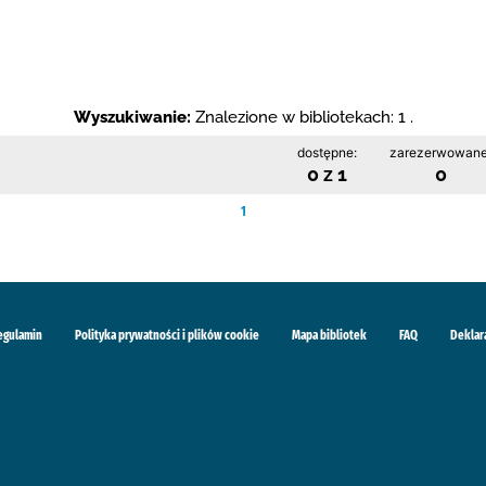
Wyszukiwanie:
Znalezione w bibliotekach: 1 .
dostępne:
zarezerwowane
0 z 1
0
1
egulamin
Polityka prywatności i plików cookie
Mapa bibliotek
FAQ
Deklar