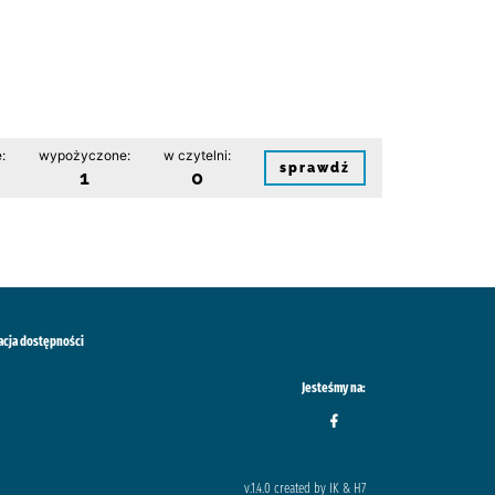
:
wypożyczone:
w czytelni:
sprawdź
1
0
acja dostępności
Jesteśmy na:
v.1.4.0 created by IK & H7