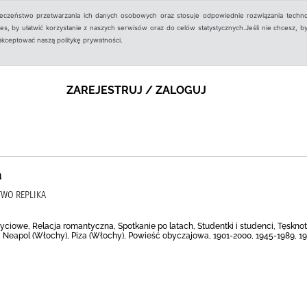
ieczeństwo przetwarzania ich danych osobowych oraz stosuje odpowiednie rozwiązania techno
, by ułatwić korzystanie z naszych serwisów oraz do celów statystycznych.Jeśli nie chcesz, by
aakceptować naszą politykę prywatności.
ZAREJESTRUJ / ZALOGUJ
a
TWO REPLIKA
yciowe, Relacja romantyczna, Spotkanie po latach, Studentki i studenci, Tęsknota,
 Neapol (Włochy), Piza (Włochy), Powieść obyczajowa, 1901-2000, 1945-1989, 19