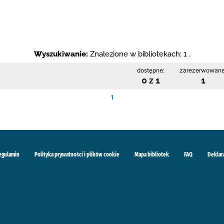
Wyszukiwanie:
Znalezione w bibliotekach: 1 .
dostępne:
zarezerwowane
0 z 1
1
1
egulamin
Polityka prywatności i plików cookie
Mapa bibliotek
FAQ
Deklar