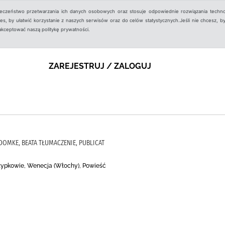
ieczeństwo przetwarzania ich danych osobowych oraz stosuje odpowiednie rozwiązania techno
, by ułatwić korzystanie z naszych serwisów oraz do celów statystycznych.Jeśli nie chcesz, by
aakceptować naszą politykę prywatności.
ZAREJESTRUJ / ZALOGUJ
DOMKE, BEATA TŁUMACZENIE, PUBLICAT
zypkowie, Wenecja (Włochy), Powieść