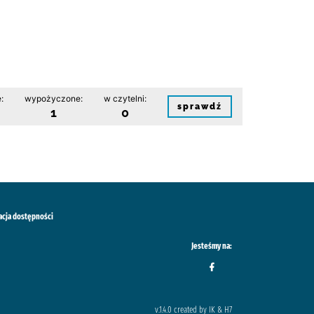
:
wypożyczone:
w czytelni:
sprawdź
1
0
acja dostępności
Jesteśmy na:
v.1.4.0 created by IK & H7