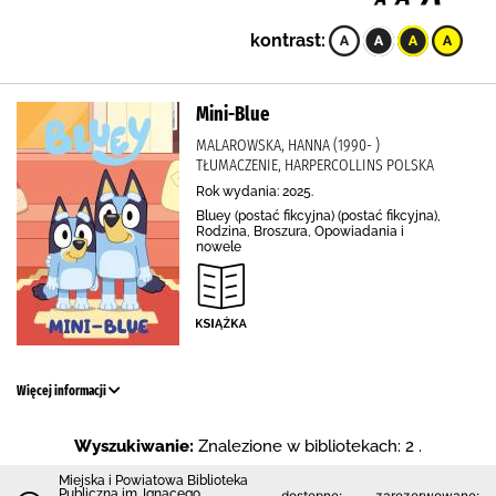
kontrast:
Mini-Blue
MALAROWSKA, HANNA (1990- )
TŁUMACZENIE, HARPERCOLLINS POLSKA
Rok wydania: 2025.
Bluey (postać fikcyjna) (postać fikcyjna),
Rodzina, Broszura, Opowiadania i
nowele
Więcej informacji
Wyszukiwanie:
Znalezione w bibliotekach: 2 .
Miejska i Powiatowa Biblioteka
Publiczna im. Ignacego
dostępne:
zarezerwowane: