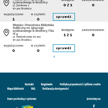
Łyskowskiego w Brodnicy
0 z 1
0
ul. Zamkowa 1
87-300 Brodnica
wypożyczone:
w czytelni:
sprawdź
1
0
Miejska i Powiatowa Biblioteka
Publiczna im. Ignacego
dostępne:
zarezerwowane:
Łyskowskiego w Brodnicy Filia
nr 4
1 z 1
0
ul. Świętokrzyska 87-300
87-300 Brodnica
wypożyczone:
w czytelni:
sprawdź
0
0
1
Kontakt
Regulamin
Polityka prywatności i plików cookie
Mapa bibliotek
FAQ
Deklaracja dostępności
Dane pochodzą z systemu:
Jesteśmy na: