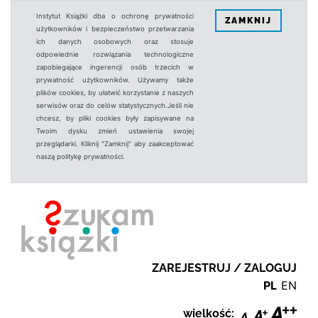
Instytut Książki dba o ochronę prywatności
ZAMKNIJ
użytkowników i bezpieczeństwo przetwarzania
ich danych osobowych oraz stosuje
odpowiednie rozwiązania technologiczne
zapobiegające ingerencji osób trzecich w
prywatność użytkowników. Używamy także
plików cookies, by ułatwić korzystanie z naszych
serwisów oraz do celów statystycznych.Jeśli nie
chcesz, by pliki cookies były zapisywane na
Twoim dysku zmień ustawienia swojej
przeglądarki. Kliknij "Zamknij" aby zaakceptować
naszą politykę prywatności.
ZAREJESTRUJ / ZALOGUJ
PL
EN
wielkość: