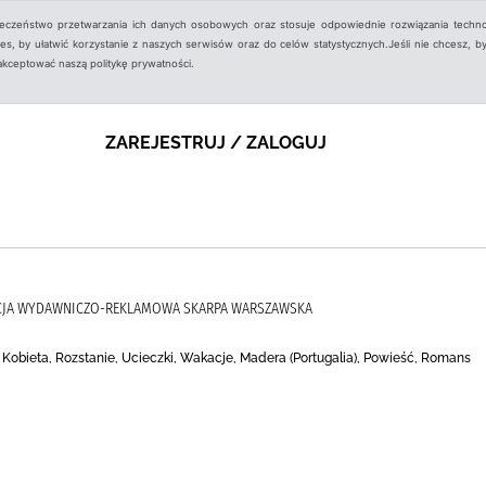
ieczeństwo przetwarzania ich danych osobowych oraz stosuje odpowiednie rozwiązania techno
, by ułatwić korzystanie z naszych serwisów oraz do celów statystycznych.Jeśli nie chcesz, by
aakceptować naszą politykę prywatności.
ZAREJESTRUJ / ZALOGUJ
NCJA WYDAWNICZO-REKLAMOWA SKARPA WARSZAWSKA
, Kobieta, Rozstanie, Ucieczki, Wakacje, Madera (Portugalia), Powieść, Romans