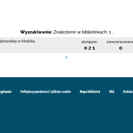
Wyszukiwanie:
Znalezione w bibliotekach: 1 .
Dąbrowskiej w Kłodzku
dostępne:
zarezerwowane
0 z 1
0
1
egulamin
Polityka prywatności i plików cookie
Mapa bibliotek
FAQ
Deklar