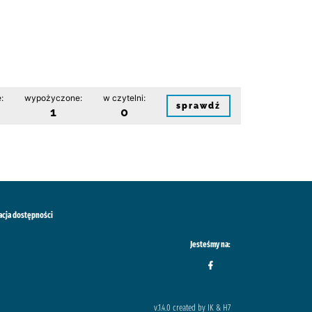
:
wypożyczone:
w czytelni:
sprawdź
1
0
acja dostępności
Jesteśmy na:
v.1.4.0 created by IK & H7