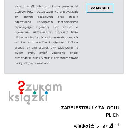
Instytut Książki dba o ochronę prywatności
ZAMKNIJ
użytkowników i bezpieczeństwo przetwarzania
ich danych osobowych oraz stosuje
odpowiednie rozwiązania technologiczne
zapobiegające ingerencji osób trzecich w
prywatność użytkowników. Używamy także
plików cookies, by ułatwić korzystanie z naszych
serwisów oraz do celów statystycznych.Jeśli nie
chcesz, by pliki cookies były zapisywane na
Twoim dysku zmień ustawienia swojej
przeglądarki. Kliknij "Zamknij" aby zaakceptować
naszą politykę prywatności.
ZAREJESTRUJ / ZALOGUJ
PL
EN
wielkość: