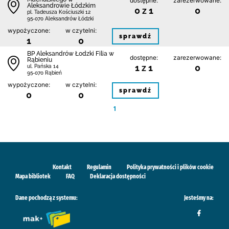
dostępne:
zarezerwowane:
Aleksandrowie Łódzkim
0 z 1
0
pl. Tadeusza Kościuszki 12
95-070 Aleksandrów Łódzki
wypożyczone:
w czytelni:
sprawdź
1
0
BP Aleksandrów Łodzki Filia w
dostępne:
zarezerwowane:
Rąbieniu
1 z 1
0
ul. Pańska 14
95-070 Rąbień
wypożyczone:
w czytelni:
sprawdź
0
0
1
Kontakt
Regulamin
Polityka prywatności i plików cookie
Mapa bibliotek
FAQ
Deklaracja dostępności
Dane pochodzą z systemu:
Jesteśmy na: