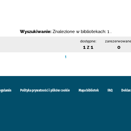
Wyszukiwanie:
Znalezione w bibliotekach: 1 .
dostępne:
zarezerwowane
1 z 1
0
1
egulamin
Polityka prywatności i plików cookie
Mapa bibliotek
FAQ
Deklar