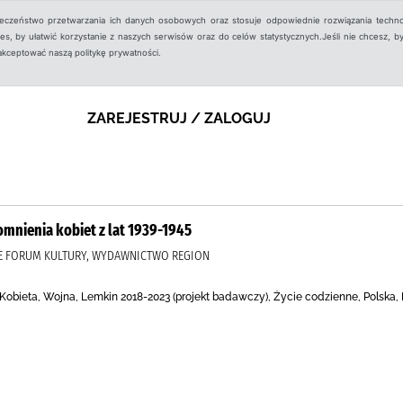
ieczeństwo przetwarzania ich danych osobowych oraz stosuje odpowiednie rozwiązania techno
, by ułatwić korzystanie z naszych serwisów oraz do celów statystycznych.Jeśli nie chcesz, by
aakceptować naszą politykę prywatności.
ZAREJESTRUJ / ZALOGUJ
omnienia kobiet z lat 1939-1945
KIE FORUM KULTURY, WYDAWNICTWO REGION
 Kobieta, Wojna, Lemkin 2018-2023 (projekt badawczy), Życie codzienne, Polska, 