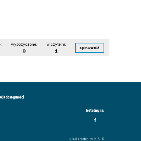
:
wypożyczone:
w czytelni:
sprawdź
0
1
acja dostępności
Jesteśmy na:
v.1.4.0 created by IK & H7