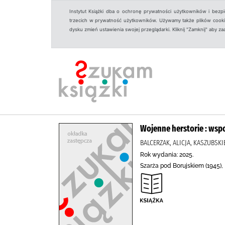
Instytut Książki dba o ochronę prywatności użytkowników i bezp
trzecich w prywatność użytkowników. Używamy także plików cookies
dysku zmień ustawienia swojej przeglądarki. Kliknij "Zamknij" aby z
Wojenne herstorie : wsp
BALCERZAK, ALICJA, KASZUBS
Rok wydania: 2025.
Szarża pod Borujskiem (1945),