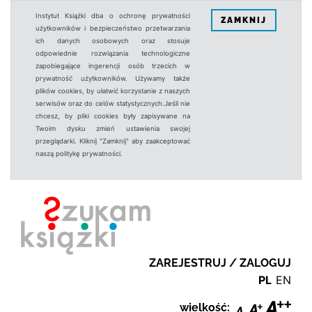
Instytut Książki dba o ochronę prywatności
ZAMKNIJ
użytkowników i bezpieczeństwo przetwarzania
ich danych osobowych oraz stosuje
odpowiednie rozwiązania technologiczne
zapobiegające ingerencji osób trzecich w
prywatność użytkowników. Używamy także
plików cookies, by ułatwić korzystanie z naszych
serwisów oraz do celów statystycznych.Jeśli nie
chcesz, by pliki cookies były zapisywane na
Twoim dysku zmień ustawienia swojej
przeglądarki. Kliknij "Zamknij" aby zaakceptować
naszą politykę prywatności.
ZAREJESTRUJ / ZALOGUJ
PL
EN
wielkość: