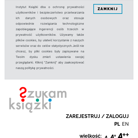
Instytut Książki dba o ochronę prywatności
ZAMKNIJ
użytkowników i bezpieczeństwo przetwarzania
ich danych osobowych oraz stosuje
odpowiednie rozwiązania technologiczne
zapobiegające ingerencji osób trzecich w
prywatność użytkowników. Używamy także
plików cookies, by ułatwić korzystanie z naszych
serwisów oraz do celów statystycznych.Jeśli nie
chcesz, by pliki cookies były zapisywane na
Twoim dysku zmień ustawienia swojej
przeglądarki. Kliknij "Zamknij" aby zaakceptować
naszą politykę prywatności.
ZAREJESTRUJ / ZALOGUJ
PL
EN
wielkość: