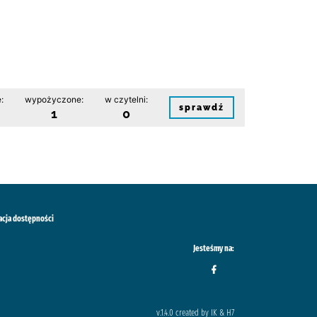
:
wypożyczone:
w czytelni:
sprawdź
1
0
acja dostępności
Jesteśmy na:
v.1.4.0 created by IK & H7