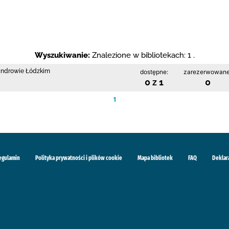
Wyszukiwanie:
Znalezione w bibliotekach: 1 .
sandrowie Łódzkim
dostępne:
zarezerwowane
0 z 1
0
1
egulamin
Polityka prywatności i plików cookie
Mapa bibliotek
FAQ
Deklar