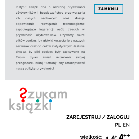
Instytut Książki dba o ochronę prywatności
ZAMKNIJ
użytkowników i bezpieczeństwo przetwarzania
ich danych osobowych oraz stosuje
odpowiednie rozwiązania technologiczne
zapobiegające ingerencji osób trzecich w
prywatność użytkowników. Używamy także
plików cookies, by ułatwić korzystanie z naszych
serwisów oraz do celów statystycznych.Jeśli nie
chcesz, by pliki cookies były zapisywane na
Twoim dysku zmień ustawienia swojej
przeglądarki. Kliknij "Zamknij" aby zaakceptować
naszą politykę prywatności.
ZAREJESTRUJ / ZALOGUJ
PL
EN
wielkość: