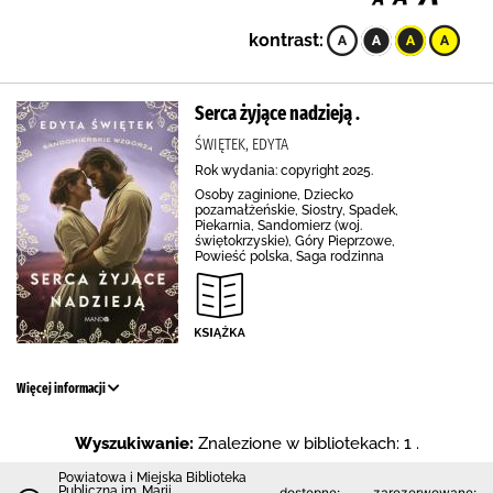
kontrast:
Serca żyjące nadzieją .
ŚWIĘTEK, EDYTA
Rok wydania: copyright 2025.
Osoby zaginione, Dziecko
pozamałżeńskie, Siostry, Spadek,
Piekarnia, Sandomierz (woj.
świętokrzyskie), Góry Pieprzowe,
Powieść polska, Saga rodzinna
Więcej informacji
Wyszukiwanie:
Znalezione w bibliotekach: 1 .
Powiatowa i Miejska Biblioteka
Publiczna im. Marii
dostępne:
zarezerwowane: