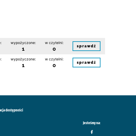
:
wypożyczone:
w czytelni:
sprawdź
1
0
:
wypożyczone:
w czytelni:
sprawdź
1
0
acja dostępności
Jesteśmy na: