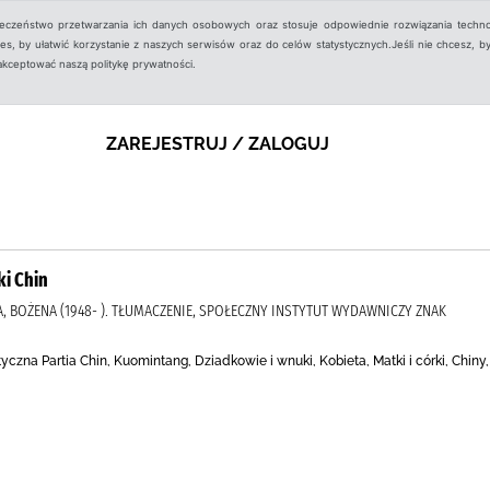
ieczeństwo przetwarzania ich danych osobowych oraz stosuje odpowiednie rozwiązania techno
, by ułatwić korzystanie z naszych serwisów oraz do celów statystycznych.Jeśli nie chcesz, by
aakceptować naszą politykę prywatności.
ZAREJESTRUJ / ZALOGUJ
ki Chin
KA, BOŻENA (1948- ). TŁUMACZENIE, SPOŁECZNY INSTYTUT WYDAWNICZY ZNAK
yczna Partia Chin, Kuomintang, Dziadkowie i wnuki, Kobieta, Matki i córki, Chiny, 