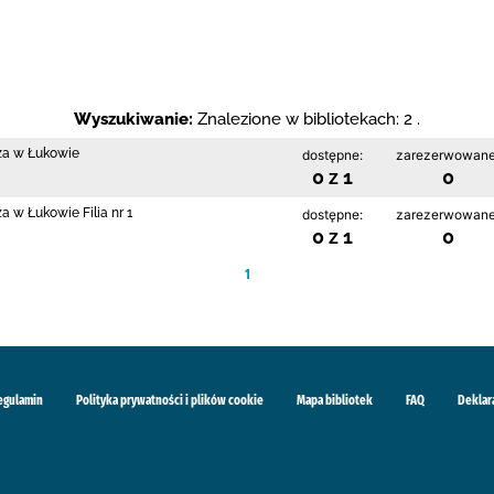
Wyszukiwanie:
Znalezione w bibliotekach: 2 .
cza w Łukowie
dostępne:
zarezerwowane
0 z 1
0
a w Łukowie Filia nr 1
dostępne:
zarezerwowane
0 z 1
0
1
egulamin
Polityka prywatności i plików cookie
Mapa bibliotek
FAQ
Deklar