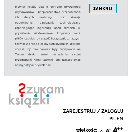
Instytut Książki dba o ochronę prywatności
ZAMKNIJ
użytkowników i bezpieczeństwo przetwarzania
ich danych osobowych oraz stosuje
odpowiednie rozwiązania technologiczne
zapobiegające ingerencji osób trzecich w
prywatność użytkowników. Używamy także
plików cookies, by ułatwić korzystanie z naszych
serwisów oraz do celów statystycznych.Jeśli nie
chcesz, by pliki cookies były zapisywane na
Twoim dysku zmień ustawienia swojej
przeglądarki. Kliknij "Zamknij" aby zaakceptować
naszą politykę prywatności.
ZAREJESTRUJ / ZALOGUJ
PL
EN
wielkość: