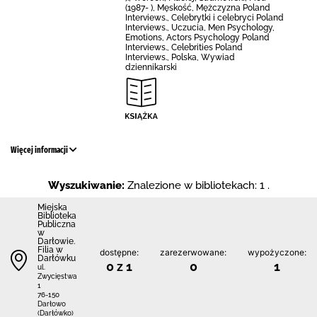
(1987- ), Męskość, Mężczyzna Poland
Interviews., Celebrytki i celebryci Poland
Interviews., Uczucia, Men Psychology,
Emotions, Actors Psychology Poland
Interviews., Celebrities Poland
Interviews., Polska, Wywiad
dziennikarski
Więcej informacji
Wyszukiwanie:
Znalezione w bibliotekach: 1 .
Miejska
Biblioteka
Publiczna
w
Darłowie.
Filia w
dostępne:
zarezerwowane:
wypożyczone:
Darłówku
0 z 1
0
1
ul.
Zwycięstwa
1
76-150
Darłowo
(Darłówko)