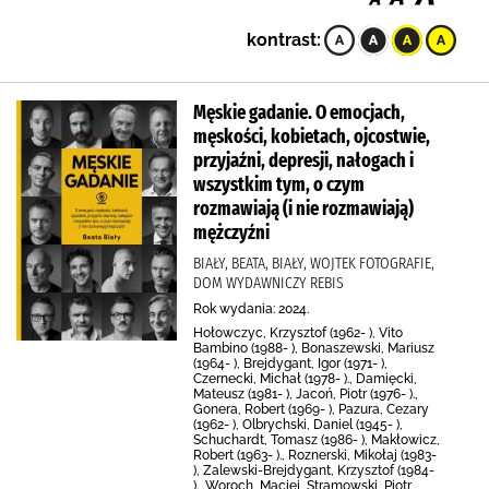
kontrast:
Męskie gadanie. O emocjach,
męskości, kobietach, ojcostwie,
przyjaźni, depresji, nałogach i
wszystkim tym, o czym
rozmawiają (i nie rozmawiają)
mężczyźni
BIAŁY, BEATA, BIAŁY, WOJTEK FOTOGRAFIE,
DOM WYDAWNICZY REBIS
Rok wydania: 2024.
Hołowczyc, Krzysztof (1962- ), Vito
Bambino (1988- ), Bonaszewski, Mariusz
(1964- ), Brejdygant, Igor (1971- ),
Czernecki, Michał (1978- )., Damięcki,
Mateusz (1981- ), Jacoń, Piotr (1976- ).,
Gonera, Robert (1969- ), Pazura, Cezary
(1962- ), Olbrychski, Daniel (1945- ),
Schuchardt, Tomasz (1986- ), Makłowicz,
Robert (1963- )., Roznerski, Mikołaj (1983-
), Zalewski-Brejdygant, Krzysztof (1984-
)., Woroch, Maciej, Stramowski, Piotr