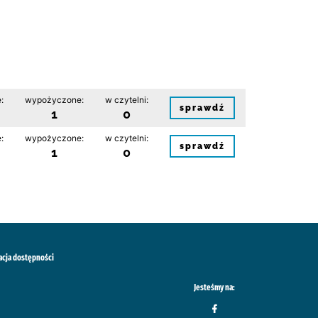
:
wypożyczone:
w czytelni:
sprawdź
1
0
:
wypożyczone:
w czytelni:
sprawdź
1
0
acja dostępności
Jesteśmy na: