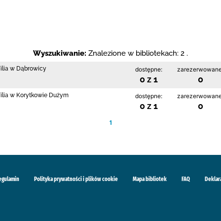
Wyszukiwanie:
Znalezione w bibliotekach: 2 .
Filia w Dąbrowicy
dostępne:
zarezerwowane
0 z 1
0
 Filia w Korytkowie Dużym
dostępne:
zarezerwowane
0 z 1
0
1
egulamin
Polityka prywatności i plików cookie
Mapa bibliotek
FAQ
Deklar