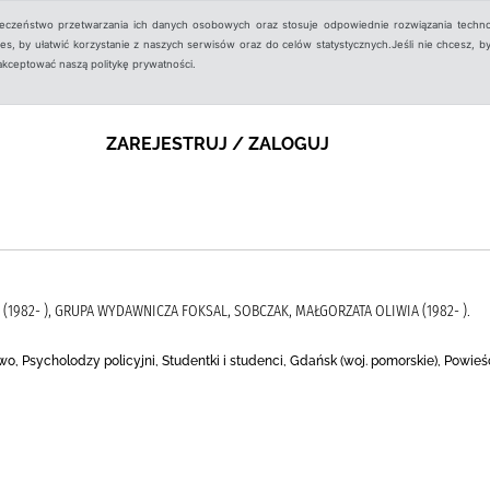
ieczeństwo przetwarzania ich danych osobowych oraz stosuje odpowiednie rozwiązania techno
, by ułatwić korzystanie z naszych serwisów oraz do celów statystycznych.Jeśli nie chcesz, by
aakceptować naszą politykę prywatności.
ZAREJESTRUJ / ZALOGUJ
(1982- ), GRUPA WYDAWNICZA FOKSAL, SOBCZAK, MAŁGORZATA OLIWIA (1982- ).
wo, Psycholodzy policyjni, Studentki i studenci, Gdańsk (woj. pomorskie), Powieś