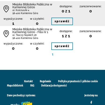
Miejska Biblioteka Publiczna w
dostępne:
zarezerwowane:
Kamiennej Górze
0 z 1
0
ul. Kościuszki 4
58-400 Kamienna Góra
wypożyczone:
w czytelni:
sprawdź
1
0
Miejska Biblioteka Publiczna w
dostępne:
zarezerwowane:
Kamiennej Górze - Filia nr 1
1 z 1
0
ul. Tkaczy Śląskich 26
58-400 Kamienna Góra
wypożyczone:
w czytelni:
sprawdź
0
0
1
Kontakt
Regulamin
Polityka prywatności i plików cookie
Mapa bibliotek
FAQ
Deklaracja dostępności
Dane pochodzą z systemu:
Jesteśmy na: