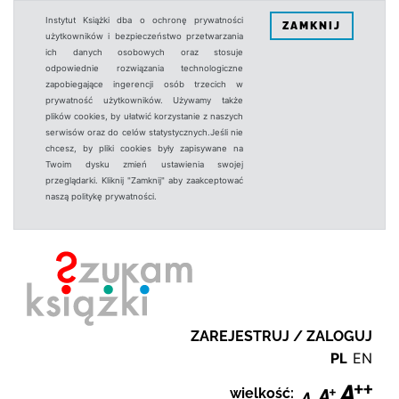
Instytut Książki dba o ochronę prywatności
ZAMKNIJ
użytkowników i bezpieczeństwo przetwarzania
ich danych osobowych oraz stosuje
odpowiednie rozwiązania technologiczne
zapobiegające ingerencji osób trzecich w
prywatność użytkowników. Używamy także
plików cookies, by ułatwić korzystanie z naszych
serwisów oraz do celów statystycznych.Jeśli nie
chcesz, by pliki cookies były zapisywane na
Twoim dysku zmień ustawienia swojej
przeglądarki. Kliknij "Zamknij" aby zaakceptować
naszą politykę prywatności.
ZAREJESTRUJ / ZALOGUJ
PL
EN
wielkość: