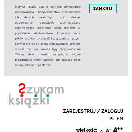
Instytut Książki dba o ochronę prywatności
ZAMKNIJ
użytkowników i bezpieczeństwo przetwarzania
ich danych osobowych oraz stosuje
odpowiednie rozwiązania technologiczne
zapobiegające ingerencji osób trzecich w
prywatność użytkowników. Używamy także
plików cookies, by ułatwić korzystanie z naszych
serwisów oraz do celów statystycznych.Jeśli nie
chcesz, by pliki cookies były zapisywane na
Twoim dysku zmień ustawienia swojej
przeglądarki. Kliknij "Zamknij" aby zaakceptować
naszą politykę prywatności.
ZAREJESTRUJ / ZALOGUJ
PL
EN
wielkość: