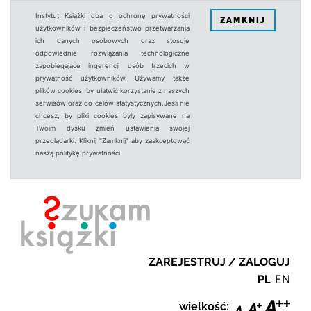
Instytut Książki dba o ochronę prywatności
ZAMKNIJ
użytkowników i bezpieczeństwo przetwarzania
ich danych osobowych oraz stosuje
odpowiednie rozwiązania technologiczne
zapobiegające ingerencji osób trzecich w
prywatność użytkowników. Używamy także
plików cookies, by ułatwić korzystanie z naszych
serwisów oraz do celów statystycznych.Jeśli nie
chcesz, by pliki cookies były zapisywane na
Twoim dysku zmień ustawienia swojej
przeglądarki. Kliknij "Zamknij" aby zaakceptować
naszą politykę prywatności.
ZAREJESTRUJ / ZALOGUJ
PL
EN
wielkość: