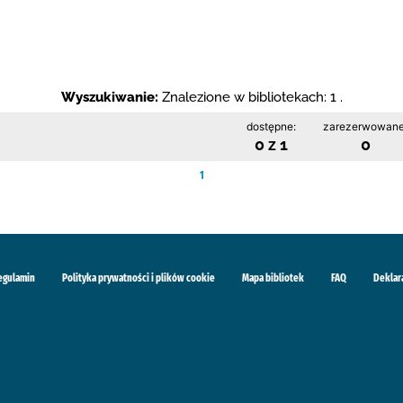
Wyszukiwanie:
Znalezione w bibliotekach: 1 .
dostępne:
zarezerwowane
0 z 1
0
1
egulamin
Polityka prywatności i plików cookie
Mapa bibliotek
FAQ
Deklar