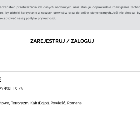
ieczeństwo przetwarzania ich danych osobowych oraz stosuje odpowiednie rozwiązania techno
, by ułatwić korzystanie z naszych serwisów oraz do celów statystycznych.Jeśli nie chcesz, by
aakceptować naszą politykę prywatności.
ZAREJESTRUJ / ZALOGUJ
ć
YŃSKI I S-KA
towe, Terroryzm, Kair (Egipt), Powieść, Romans