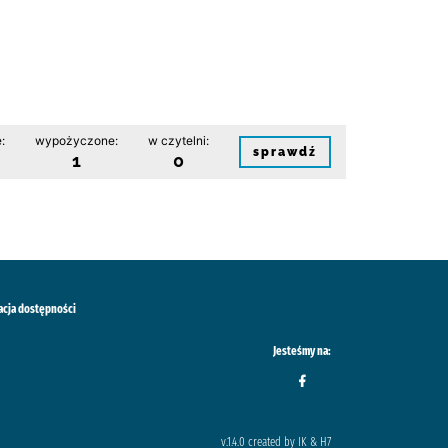
:
wypożyczone:
w czytelni:
sprawdź
1
0
acja dostępności
Jesteśmy na:
v.1.4.0 created by IK & H7