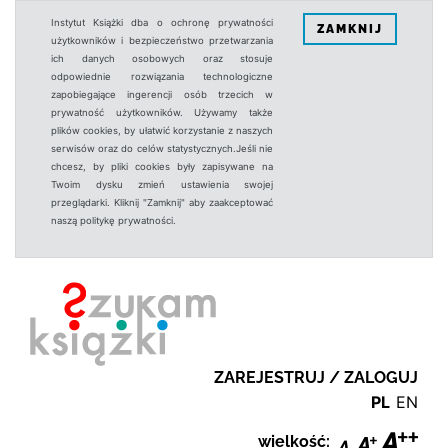
Instytut Książki dba o ochronę prywatności
ZAMKNIJ
użytkowników i bezpieczeństwo przetwarzania
ich danych osobowych oraz stosuje
odpowiednie rozwiązania technologiczne
zapobiegające ingerencji osób trzecich w
prywatność użytkowników. Używamy także
plików cookies, by ułatwić korzystanie z naszych
serwisów oraz do celów statystycznych.Jeśli nie
chcesz, by pliki cookies były zapisywane na
Twoim dysku zmień ustawienia swojej
przeglądarki. Kliknij "Zamknij" aby zaakceptować
naszą politykę prywatności.
ZAREJESTRUJ / ZALOGUJ
PL
EN
wielkość: