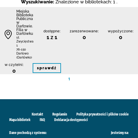
Wyszukiwanie:
Znalezione w bibliotekach: 1 .
Miejska
Biblioteka
Publiczna
w
Darłowie.
Filia w
dostępne:
zarezerwowane:
wypożyczone:
Darłówku
1 z 1
0
0
ul.
Zwycięstwa
1
76-150
Darłowo
(Darłówko)
w czytelni:
sprawdź
0
1
Kontakt
Regulamin
Polityka prywatności i plików cookie
Mapa bibliotek
FAQ
Deklaracja dostępności
Dane pochodzą z systemu:
Jesteśmy na: