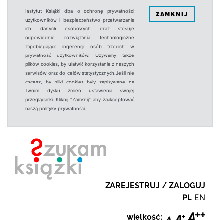
Instytut Książki dba o ochronę prywatności
ZAMKNIJ
użytkowników i bezpieczeństwo przetwarzania
ich danych osobowych oraz stosuje
odpowiednie rozwiązania technologiczne
zapobiegające ingerencji osób trzecich w
prywatność użytkowników. Używamy także
plików cookies, by ułatwić korzystanie z naszych
serwisów oraz do celów statystycznych.Jeśli nie
chcesz, by pliki cookies były zapisywane na
Twoim dysku zmień ustawienia swojej
przeglądarki. Kliknij "Zamknij" aby zaakceptować
naszą politykę prywatności.
ZAREJESTRUJ / ZALOGUJ
PL
EN
wielkość: