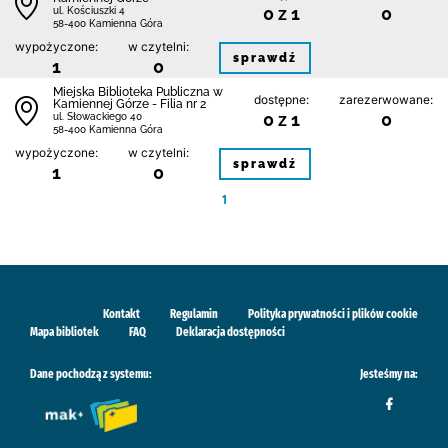
0 z 1
0
ul. Kościuszki 4
58-400 Kamienna Góra
wypożyczone:
w czytelni:
sprawdź
1
0
Miejska Biblioteka Publiczna w
dostępne:
zarezerwowane:
Kamiennej Górze - Filia nr 2
0 z 1
0
ul. Słowackiego 40
58-400 Kamienna Góra
wypożyczone:
w czytelni:
sprawdź
1
0
1
Kontakt
Regulamin
Polityka prywatności i plików cookie
Mapa bibliotek
FAQ
Deklaracja dostępności
Dane pochodzą z systemu:
Jesteśmy na: