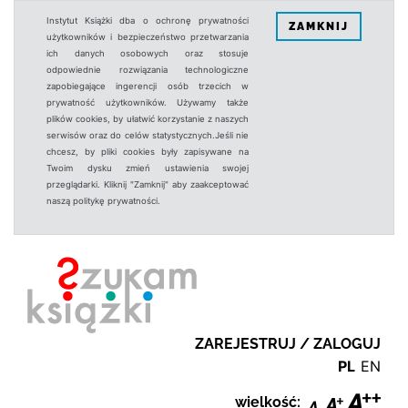
Instytut Książki dba o ochronę prywatności
ZAMKNIJ
użytkowników i bezpieczeństwo przetwarzania
ich danych osobowych oraz stosuje
odpowiednie rozwiązania technologiczne
zapobiegające ingerencji osób trzecich w
prywatność użytkowników. Używamy także
plików cookies, by ułatwić korzystanie z naszych
serwisów oraz do celów statystycznych.Jeśli nie
chcesz, by pliki cookies były zapisywane na
Twoim dysku zmień ustawienia swojej
przeglądarki. Kliknij "Zamknij" aby zaakceptować
naszą politykę prywatności.
ZAREJESTRUJ / ZALOGUJ
PL
EN
wielkość: