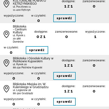
KULTURALNE POWIATU
dostępne:
zarezerwowane:
KĘTRZYŃSKIEGO
1 z 1
0
ul. Pocztowa 11
11-400 Kętrzyn
wypożyczone:
w czytelni:
sprawdź
0
0
Biblioteka
- Centrum
dostępne:
zarezerwowane:
wypożyczone:
Kultury
0 z 1
0
1
ul. Rynek 1
20-388
Dominów
w czytelni:
sprawdź
0
Biblioteka i Ośrodek Kultury w
dostępne:
zarezerwowane:
Piotrkowie Kujawskim
1 z 1
0
ul. Rynek 20
88-230 Piotrków Kujawski
wypożyczone:
w czytelni:
sprawdź
0
0
Biblioteka Miejska im. W.
dostępne:
zarezerwowane:
Kulerskiego w Grudziądzu
1 z 1
0
ul. Legionów 28
86-300 Grudziądz
wypożyczone:
w czytelni:
sprawdź
0
0