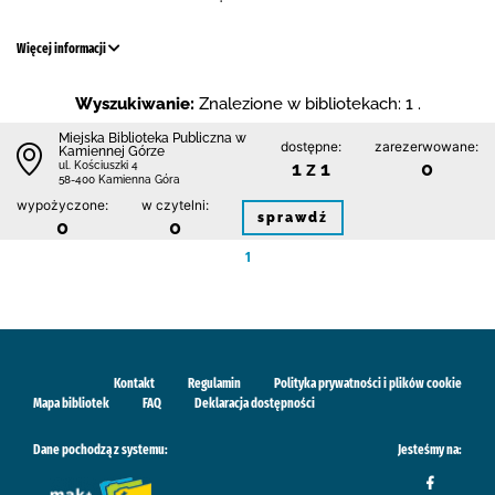
Więcej informacji
Wyszukiwanie:
Znalezione w bibliotekach: 1 .
Miejska Biblioteka Publiczna w
dostępne:
zarezerwowane:
Kamiennej Górze
1 z 1
0
ul. Kościuszki 4
58-400 Kamienna Góra
wypożyczone:
w czytelni:
sprawdź
0
0
1
Kontakt
Regulamin
Polityka prywatności i plików cookie
Mapa bibliotek
FAQ
Deklaracja dostępności
Dane pochodzą z systemu:
Jesteśmy na: