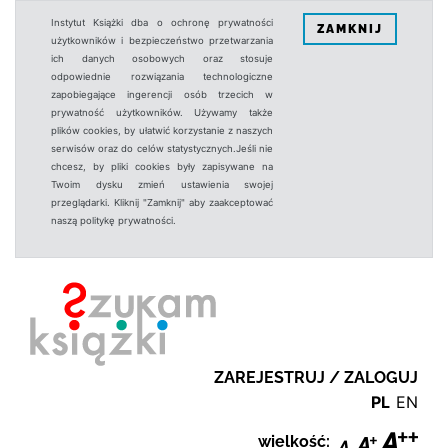
Instytut Książki dba o ochronę prywatności
ZAMKNIJ
użytkowników i bezpieczeństwo przetwarzania
ich danych osobowych oraz stosuje
odpowiednie rozwiązania technologiczne
zapobiegające ingerencji osób trzecich w
prywatność użytkowników. Używamy także
plików cookies, by ułatwić korzystanie z naszych
serwisów oraz do celów statystycznych.Jeśli nie
chcesz, by pliki cookies były zapisywane na
Twoim dysku zmień ustawienia swojej
przeglądarki. Kliknij "Zamknij" aby zaakceptować
naszą politykę prywatności.
ZAREJESTRUJ / ZALOGUJ
PL
EN
wielkość: