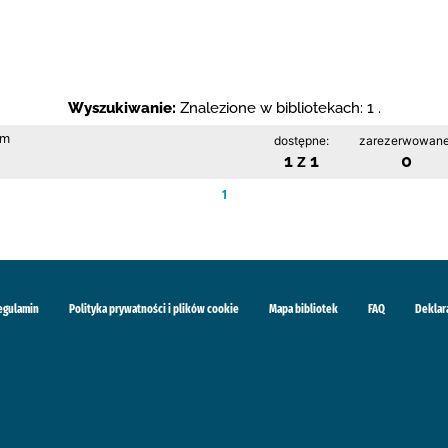
Wyszukiwanie:
Znalezione w bibliotekach: 1 .
im
dostępne:
zarezerwowane
1 z 1
0
1
egulamin
Polityka prywatności i plików cookie
Mapa bibliotek
FAQ
Deklar