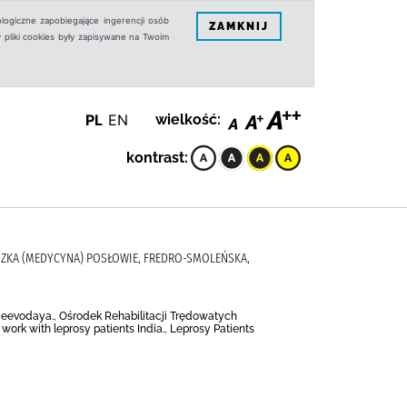
logiczne zapobiegające ingerencji osób
ZAMKNIJ
 pliki cookies były zapisywane na Twoim
PL
EN
wielkość:
kontrast:
NIESZKA (MEDYCYNA) POSŁOWIE, FREDRO-SMOLEŃSKA,
e Jeevodaya., Ośrodek Rehabilitacji Trędowatych
 work with leprosy patients India., Leprosy Patients