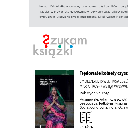
Instytut Książki dba o ochronę prywatności użytkowników i bezp
trzecich w prywatność użytkowników. Używamy także plików cookies
dysku zmień ustawienia swojej przeglądarki. Kliknij "Zamknij" aby z
Trędowate kobiety czysz
SMOLEŃSKI, PAWEŁ (1959-2023
MARIA (1972- ) WSTĘP, WYDAW
Rok wydania: 2025.
Wiśniewski, Adam (1913-1987) (
Jeevodaya, Pallotyni, Misjonarz
Social conditions. India, Ochr