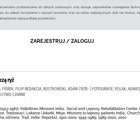
ieczeństwo przetwarzania ich danych osobowych oraz stosuje odpowiednie rozwiązania techno
, by ułatwić korzystanie z naszych serwisów oraz do celów statystycznych.Jeśli nie chcesz, by
aakceptować naszą politykę prywatności.
ZAREJESTRUJ / ZALOGUJ
czą ryż
), FIEREK, FILIP REDAKCJA, ROSTKOWSKI, ADAM (1978- ) FOTOGRAFIE, POLAK, AG
NICTWO CZARNE
1913-1987), Pallottines Missions India., Social and Leprosy Rehabilitation Centr
e, Trędowaci, Lekarze i lekarki, Misje, Missions to leprosy patients India., Church
ona zdrowia, Trąd, Indie, Reportaż, 1901-2000, 1945-1989, 1989-2000, 2001-