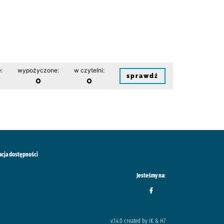
:
wypożyczone:
w czytelni:
sprawdź
0
0
acja dostępności
Jesteśmy na:
v.1.4.0 created by IK & H7