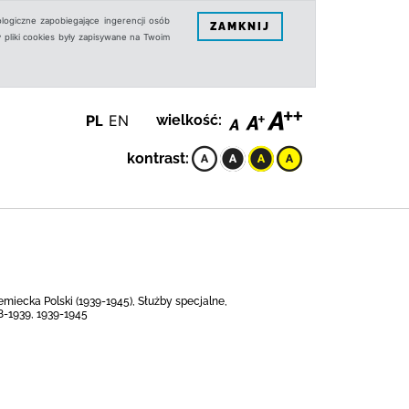
logiczne zapobiegające ingerencji osób
ZAMKNIJ
 pliki cookies były zapisywane na Twoim
PL
EN
wielkość:
kontrast:
emiecka Polski (1939-1945), Służby specjalne,
8-1939, 1939-1945