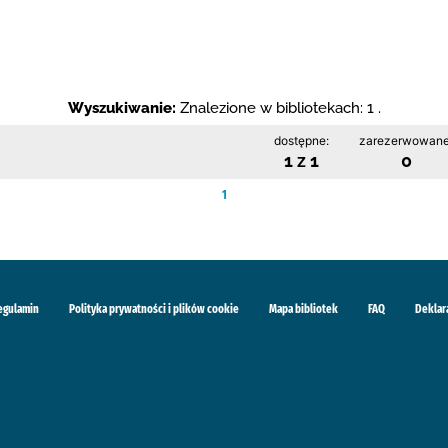
Wyszukiwanie:
Znalezione w bibliotekach: 1 .
dostępne:
zarezerwowane
1 z 1
0
1
egulamin
Polityka prywatności i plików cookie
Mapa bibliotek
FAQ
Deklar