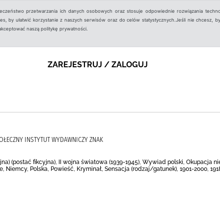
ieczeństwo przetwarzania ich danych osobowych oraz stosuje odpowiednie rozwiązania techno
, by ułatwić korzystanie z naszych serwisów oraz do celów statystycznych.Jeśli nie chcesz, by
aakceptować naszą politykę prywatności.
ZAREJESTRUJ / ZALOGUJ
SPOŁECZNY INSTYTUT WYDAWNICZY ZNAK
jna) (postać fikcyjna), II wojna światowa (1939-1945), Wywiad polski, Okupacja ni
e, Niemcy, Polska, Powieść, Kryminał, Sensacja (rodzaj/gatunek), 1901-2000, 191