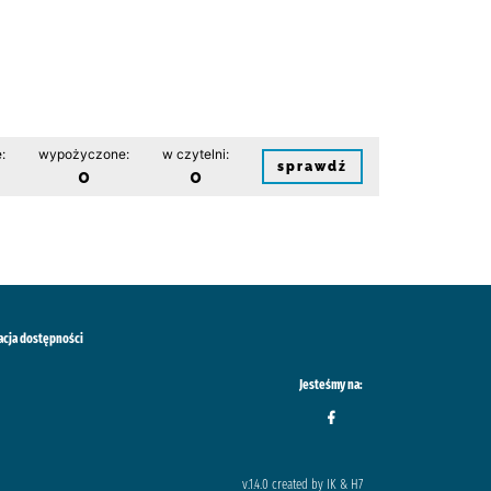
:
wypożyczone:
w czytelni:
sprawdź
0
0
acja dostępności
Jesteśmy na:
v.1.4.0 created by IK & H7