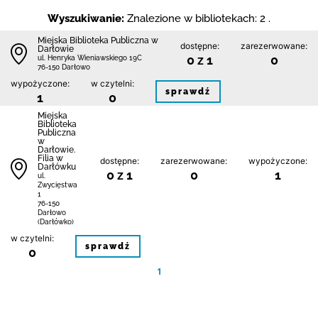
Wyszukiwanie:
Znalezione w bibliotekach: 2 .
Miejska Biblioteka Publiczna w
dostępne:
zarezerwowane:
Darłowie
0 z 1
0
ul. Henryka Wieniawskiego 19C
76-150 Darłowo
wypożyczone:
w czytelni:
sprawdź
1
0
Miejska
Biblioteka
Publiczna
w
Darłowie.
Filia w
dostępne:
zarezerwowane:
wypożyczone:
Darłówku
0 z 1
0
1
ul.
Zwycięstwa
1
76-150
Darłowo
(Darłówko)
w czytelni:
sprawdź
0
1