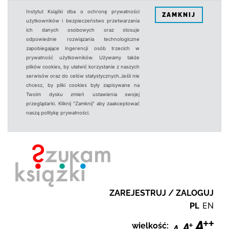
Instytut Książki dba o ochronę prywatności
ZAMKNIJ
użytkowników i bezpieczeństwo przetwarzania
ich danych osobowych oraz stosuje
odpowiednie rozwiązania technologiczne
zapobiegające ingerencji osób trzecich w
prywatność użytkowników. Używamy także
plików cookies, by ułatwić korzystanie z naszych
serwisów oraz do celów statystycznych.Jeśli nie
chcesz, by pliki cookies były zapisywane na
Twoim dysku zmień ustawienia swojej
przeglądarki. Kliknij "Zamknij" aby zaakceptować
naszą politykę prywatności.
ZAREJESTRUJ / ZALOGUJ
PL
EN
wielkość: