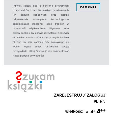
Instytut Książki dba o ochronę prywatności
ZAMKNIJ
użytkowników i bezpieczeństwo przetwarzania
ich danych osobowych oraz stosuje
odpowiednie rozwiązania technologiczne
zapobiegające ingerencji osób trzecich w
prywatność użytkowników. Używamy także
plików cookies, by ułatwić korzystanie z naszych
serwisów oraz do celów statystycznych.Jeśli nie
chcesz, by pliki cookies były zapisywane na
Twoim dysku zmień ustawienia swojej
przeglądarki. Kliknij "Zamknij" aby zaakceptować
naszą politykę prywatności.
ZAREJESTRUJ / ZALOGUJ
PL
EN
wielkość: