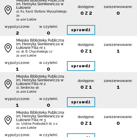
Miejska Biblioteka Publiczna
im. Henryka Sienkiewicza w
dostępne:
zarezerwowane:
Łukowie
0 z 2
0
ul. Ks. Kard. Stefana Wyszyńskiego
24
21-400 Łuków
wypożyczone:
w czytelni:
sprawdź
2
0
Miejska Biblioteka Publiczna
im. Henryka Sienkiewicza w
dostępne:
zarezerwowane:
Łukowie Filia nr 1
0 z 1
1
os. dr. B. Chącińskiego 17
21-400 Łuków
wypożyczone:
w czytelni:
sprawdź
1
0
Miejska Biblioteka Publiczna
im. Henryka Sienkiewicza w
dostępne:
zarezerwowane:
Łukowie Filia nr 2
0 z 1
1
ul. Siedlecka 56
21-400 Łuków
wypożyczone:
w czytelni:
sprawdź
1
0
Miejska Biblioteka Publiczna
im. Henryka Sienkiewicza w
dostępne:
zarezerwowane:
Łukowie Filia nr 3
0 z 1
0
os. Unitów Podlaskich bl. 2 0
21-400 Łuków
wypożyczone:
w czytelni: