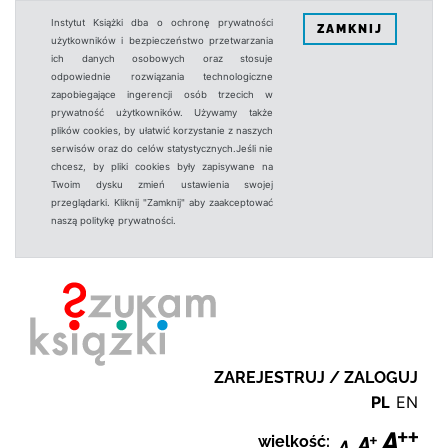
Instytut Książki dba o ochronę prywatności
ZAMKNIJ
użytkowników i bezpieczeństwo przetwarzania
ich danych osobowych oraz stosuje
odpowiednie rozwiązania technologiczne
zapobiegające ingerencji osób trzecich w
prywatność użytkowników. Używamy także
plików cookies, by ułatwić korzystanie z naszych
serwisów oraz do celów statystycznych.Jeśli nie
chcesz, by pliki cookies były zapisywane na
Twoim dysku zmień ustawienia swojej
przeglądarki. Kliknij "Zamknij" aby zaakceptować
naszą politykę prywatności.
ZAREJESTRUJ / ZALOGUJ
PL
EN
wielkość: