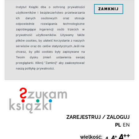
Instytut Książki dba o ochronę prywatności
ZAMKNIJ
użytkowników i bezpieczeństwo przetwarzania
ich danych osobowych oraz stosuje
odpowiednie rozwiązania technologiczne
zapobiegające ingerencji osób trzecich w
prywatność użytkowników. Używamy także
plików cookies, by ułatwić korzystanie z naszych
serwisów oraz do celów statystycznych.Jeśli nie
chcesz, by pliki cookies były zapisywane na
Twoim dysku zmień ustawienia swojej
przeglądarki. Kliknij "Zamknij" aby zaakceptować
naszą politykę prywatności.
ZAREJESTRUJ / ZALOGUJ
PL
EN
wielkość: