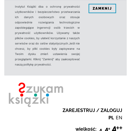
Instytut Książki dba o ochronę prywatności
ZAMKNIJ
użytkowników i bezpieczeństwo przetwarzania
ich danych osobowych oraz stosuje
odpowiednie rozwiązania technologiczne
zapobiegające ingerencji osób trzecich w
prywatność użytkowników. Używamy także
plików cookies, by ułatwić korzystanie z naszych
serwisów oraz do celów statystycznych.Jeśli nie
chcesz, by pliki cookies były zapisywane na
Twoim dysku zmień ustawienia swojej
przeglądarki. Kliknij "Zamknij" aby zaakceptować
naszą politykę prywatności.
ZAREJESTRUJ / ZALOGUJ
PL
EN
wielkość: