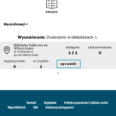
Więcej informacji
Wyszukiwanie:
Znalezione w bibliotekach: 1 .
Biblioteka Publiczna we
dostępne:
zarezerwowane:
Włoszczowie
1 z 1
0
ul. Kościuszki 11
29-100 Włoszczowa
wypożyczone:
w czytelni:
sprawdź
0
1
1
Kontakt
Regulamin
Polityka prywatności i plików cookie
Mapa bibliotek
FAQ
Deklaracja dostępności