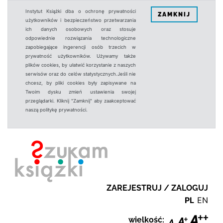
Instytut Książki dba o ochronę prywatności
ZAMKNIJ
użytkowników i bezpieczeństwo przetwarzania
ich danych osobowych oraz stosuje
odpowiednie rozwiązania technologiczne
zapobiegające ingerencji osób trzecich w
prywatność użytkowników. Używamy także
plików cookies, by ułatwić korzystanie z naszych
serwisów oraz do celów statystycznych.Jeśli nie
chcesz, by pliki cookies były zapisywane na
Twoim dysku zmień ustawienia swojej
przeglądarki. Kliknij "Zamknij" aby zaakceptować
naszą politykę prywatności.
ZAREJESTRUJ / ZALOGUJ
PL
EN
wielkość: