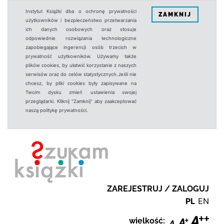
Instytut Książki dba o ochronę prywatności
ZAMKNIJ
użytkowników i bezpieczeństwo przetwarzania
ich danych osobowych oraz stosuje
odpowiednie rozwiązania technologiczne
zapobiegające ingerencji osób trzecich w
prywatność użytkowników. Używamy także
plików cookies, by ułatwić korzystanie z naszych
serwisów oraz do celów statystycznych.Jeśli nie
chcesz, by pliki cookies były zapisywane na
Twoim dysku zmień ustawienia swojej
przeglądarki. Kliknij "Zamknij" aby zaakceptować
naszą politykę prywatności.
ZAREJESTRUJ / ZALOGUJ
PL
EN
wielkość: