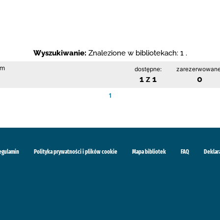
Wyszukiwanie:
Znalezione w bibliotekach: 1 .
im
dostępne:
zarezerwowane
1 z 1
0
1
egulamin
Polityka prywatności i plików cookie
Mapa bibliotek
FAQ
Deklar