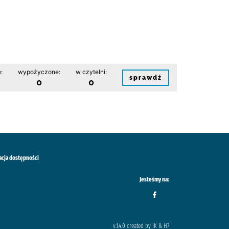
:
wypożyczone:
w czytelni:
sprawdź
0
0
acja dostępności
Jesteśmy na:
v.1.4.0 created by IK & H7