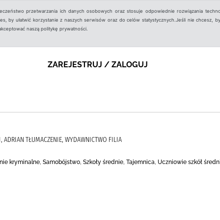
ieczeństwo przetwarzania ich danych osobowych oraz stosuje odpowiednie rozwiązania techno
, by ułatwić korzystanie z naszych serwisów oraz do celów statystycznych.Jeśli nie chcesz, by
aakceptować naszą politykę prywatności.
ZAREJESTRUJ / ZALOGUJ
I, ADRIAN TŁUMACZENIE, WYDAWNICTWO FILIA
wanie kryminalne, Samobójstwo, Szkoły średnie, Tajemnica, Uczniowie szkół średni