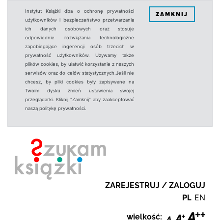
Instytut Książki dba o ochronę prywatności
ZAMKNIJ
użytkowników i bezpieczeństwo przetwarzania
ich danych osobowych oraz stosuje
odpowiednie rozwiązania technologiczne
zapobiegające ingerencji osób trzecich w
prywatność użytkowników. Używamy także
plików cookies, by ułatwić korzystanie z naszych
serwisów oraz do celów statystycznych.Jeśli nie
chcesz, by pliki cookies były zapisywane na
Twoim dysku zmień ustawienia swojej
przeglądarki. Kliknij "Zamknij" aby zaakceptować
naszą politykę prywatności.
ZAREJESTRUJ / ZALOGUJ
PL
EN
wielkość: