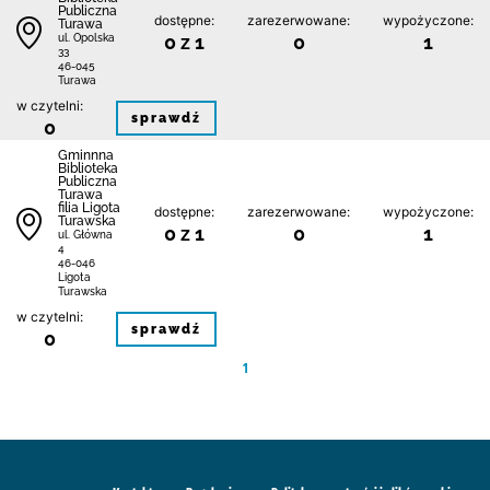
Publiczna
dostępne:
zarezerwowane:
wypożyczone:
Turawa
0 z 1
0
1
ul. Opolska
33
46-045
Turawa
w czytelni:
sprawdź
0
Gminnna
Biblioteka
Publiczna
Turawa
filia Ligota
dostępne:
zarezerwowane:
wypożyczone:
Turawska
0 z 1
0
1
ul. Główna
4
46-046
Ligota
Turawska
w czytelni:
sprawdź
0
1