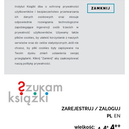
Instytut Książki dba o ochronę prywatności
ZAMKNIJ
użytkowników i bezpieczeństwo przetwarzania
ich danych osobowych oraz stosuje
odpowiednie rozwiązania technologiczne
zapobiegające ingerencji osób trzecich w
prywatność użytkowników. Używamy także
plików cookies, by ułatwić korzystanie z naszych
serwisów oraz do celów statystycznych.Jeśli nie
chcesz, by pliki cookies były zapisywane na
Twoim dysku zmień ustawienia swojej
przeglądarki. Kliknij "Zamknij" aby zaakceptować
naszą politykę prywatności.
ZAREJESTRUJ / ZALOGUJ
PL
EN
wielkość: